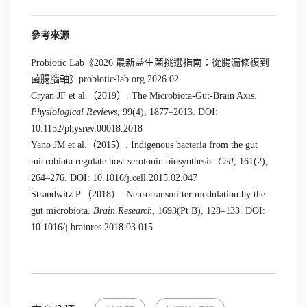
參考來源
Probiotic Lab《2026 最新益生菌挑選指南：從腸漏修復到
菌腸腦軸》probiotic-lab.org 2026.02
Cryan JF et al.（2019）. The Microbiota-Gut-Brain Axis.
Physiological Reviews
, 99(4), 1877–2013. DOI:
10.1152/physrev.00018.2018
Yano JM et al.（2015）. Indigenous bacteria from the gut
microbiota regulate host serotonin biosynthesis.
Cell
, 161(2),
264–276. DOI: 10.1016/j.cell.2015.02.047
Strandwitz P.（2018）. Neurotransmitter modulation by the
gut microbiota.
Brain Research
, 1693(Pt B), 128–133. DOI:
10.1016/j.brainres.2018.03.015