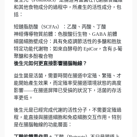
和其他食物成分的過程中，所產生的活性成分，包
括：
短鏈脂肪酸（SCFAs）：乙酸、丙酸、丁酸
神經傳導物質前體：色胺酸衍生物、GABA 前體
細菌細胞壁成分：具有免疫調節活性的多醣和胜肽
特定功能代謝物：如來自酵母的 EpiCor，含有 β-葡
聚醣和多酚複合物
後生元如何更直接影響腸腦軸線？
益生菌是活菌，需要時間在腸道中定殖、繁殖、才
能開始產生效果，而定殖率受腸道環境狀態的高度
影響——在腸道屏障已受損的狀況下，活菌的存活
率更低。
後生元是已經完成代謝的活性分子，不需要定殖過
程，能直接與腸道細胞和免疫細胞交互作用。特別
是在腸腦軸線的功能層面：
丁酸的雙重作用。
丁酸（Butyrate）不只是腸道上