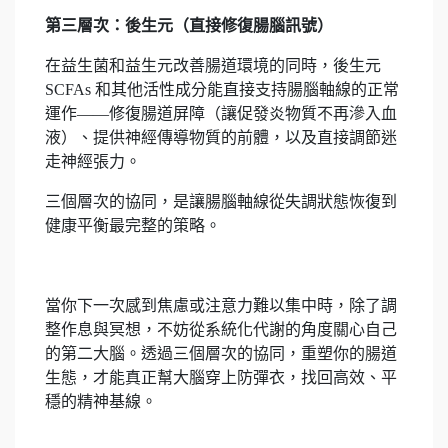
第三層次：後生元（直接修復腸腦訊號）
在益生菌和益生元改善腸道環境的同時，後生元
SCFAs 和其他活性成分能直接支持腸腦軸線的正常
運作——修復腸道屏障（讓促發炎物質不再滲入血
液）、提供神經傳導物質的前體，以及直接調節迷
走神經張力。
三個層次的協同，是讓腸腦軸線從失調狀態恢復到
健康平衡最完整的策略。
當你下一次感到焦慮或注意力難以集中時，除了調
整作息與冥想，不妨從系統化代謝的角度關心自己
的第二大腦。透過三個層次的協同，重塑你的腸道
生態，才能真正幫大腦穿上防彈衣，找回高效、平
穩的精神基線。