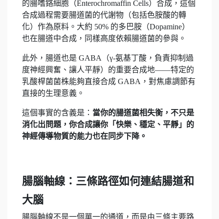
的腸嗜鉻細胞（Enterochromaffin Cells）合成，這個
合成過程需要腸道菌的代謝物（包括色胺酸的轉
化）作為原料。大約 50% 的多巴胺（Dopamine）
也在腸道中合成，同樣高度依賴腸道菌的參與。
此外，腸道也是 GABA（γ-氨基丁酸，負責抑制過
度神經興奮、讓人平靜）的重要合成地——特定的
乳酸桿菌菌株能夠直接合成 GABA，對焦慮調節有
直接的生理意義。
這個事實的含義是：
當你的腸道菌相失衡，不只是
消化出問題，你合成讓你「快樂、穩定、平靜」的
神經傳導物質的能力也在同步下降。
腸腦軸線：三條路徑如何連結腸道和
大腦
腸腦軸線不是一個單一的通道，而是由三條主要路