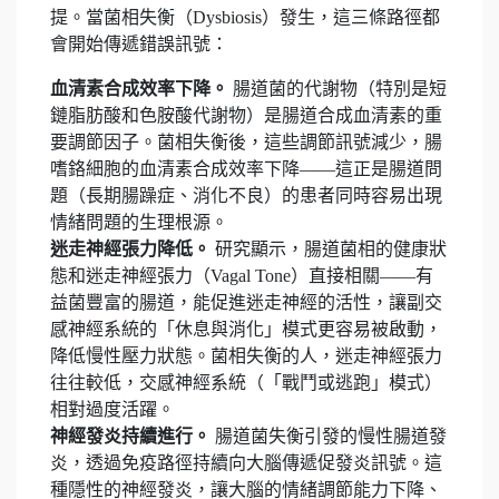
提。當菌相失衡（Dysbiosis）發生，這三條路徑都
會開始傳遞錯誤訊號：
血清素合成效率下降。
腸道菌的代謝物（特別是短
鏈脂肪酸和色胺酸代謝物）是腸道合成血清素的重
要調節因子。菌相失衡後，這些調節訊號減少，腸
嗜鉻細胞的血清素合成效率下降——這正是腸道問
題（長期腸躁症、消化不良）的患者同時容易出現
情緒問題的生理根源。
迷走神經張力降低。
研究顯示，腸道菌相的健康狀
態和迷走神經張力（Vagal Tone）直接相關——有
益菌豐富的腸道，能促進迷走神經的活性，讓副交
感神經系統的「休息與消化」模式更容易被啟動，
降低慢性壓力狀態。菌相失衡的人，迷走神經張力
往往較低，交感神經系統（「戰鬥或逃跑」模式）
相對過度活躍。
神經發炎持續進行。
腸道菌失衡引發的慢性腸道發
炎，透過免疫路徑持續向大腦傳遞促發炎訊號。這
種隱性的神經發炎，讓大腦的情緒調節能力下降、