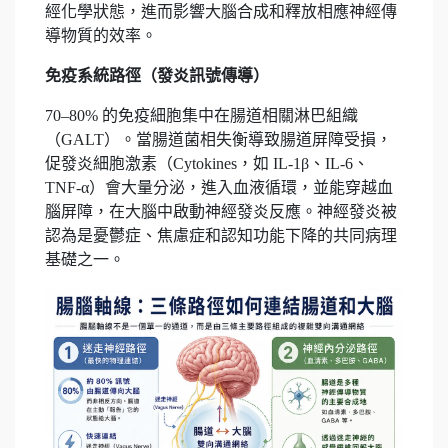
經化學狀態，進而影響大腦合成和釋放相應神經傳
導物質的效率。
免疫系統路徑（發炎訊號傳導）
70–80% 的免疫細胞集中在腸道相關淋巴組織
（GALT）。當腸道菌相失衡導致腸道屏障受損，
促發炎細胞激素（Cytokines，如 IL-1β、IL-6、
TNF-α）會大量分泌，進入血液循環，並能穿越血
腦屏障，在大腦中啟動神經發炎反應。神經發炎被
認為是憂鬱症、焦慮症和認知功能下降的共同病理
基礎之一。