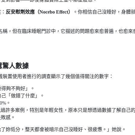
述：
反安慰劑效應（Nocebo Effect）
。你相信自己沒睡好，身體
醫學診斷名稱，但在臨床睡眠門診中，它描述的問題愈來愈普遍，也愈來
露驚人數據
）針對穿戴裝置使用者進行的調查顯示了幾個值得關注的數字：
睡得夠不夠好」。
自己「做錯了什麼」。
0%。
rtis 指出，她見過許多案例，特別是年輕女性，原本只是想透過數據了解自己
失敗感。
給了妳低分，整天都會被暗示自己沒睡好、很疲憊。」她說。