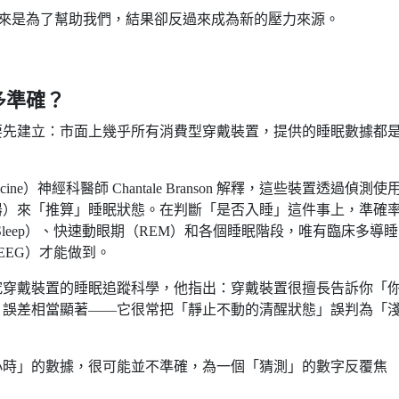
：工具本來是為了幫助我們，結果卻反過來成為新的壓力來源。
多準確？
要先建立：市面上幾乎所有消費型穿戴裝置，提供的睡眠數據都
edicine）神經科醫師 Chantale Branson 解釋，這些裝置透過偵測使
器）來「推算」睡眠狀態。在判斷「是否入睡」這件事上，準確
Sleep）、快速動眼期（REM）和各個睡眠階段，唯有臨床多導
波圖（EEG）才能做到。
r 長年研究穿戴裝置的睡眠追蹤科學，他指出：穿戴裝置很擅長告訴你「
，誤差相當顯著——它很常把「靜止不動的清醒狀態」誤判為「
 小時」的數據，很可能並不準確，為一個「猜測」的數字反覆焦