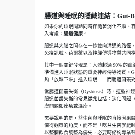
腸道與睡眠的隱藏連結：Gut-Brai
如果你的睡眠問題同時伴隨著消化不順、
入考慮：
腸道健康
。
腸道與大腦之間存在一條雙向溝通的路徑，稱為「
免疫訊號、荷爾蒙以及神經傳導物質共同
其中一個關鍵發現是：人體超過 90% 的血
準備進入睡眠狀態的重要神經傳導物質。G
夠「放鬆下來」進入睡眠——而腸道菌叢對 
當腸道菌叢失衡（Dysbiosis）時，
腸道菌叢失衡的常見徵兆包括：消化問題
膚問題如痤瘡或濕疹。
需要說明的是，益生菌與睡眠的直接因果
值得觀察的角度，而不是「吃益生菌就能
以整體飲食調整為優先，必要時諮詢專業