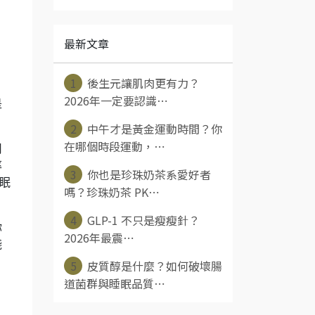
最新文章
1
後生元讓肌肉更有力？
2026年一定要認識⋯
是
2
中午才是黃金運動時間？你
在哪個時段運動，⋯
用
率
3
你也是珍珠奶茶系愛好者
睡眠
嗎？珍珠奶茶 PK⋯
4
GLP-1 不只是瘦瘦針？
你
2026年最震⋯
淺
5
皮質醇是什麼？如何破壞腸
道菌群與睡眠品質⋯