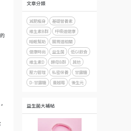
文章分類
減肥瘦身
基礎營養素
維生素B群
呼吸道健康
的
睡眠幫助
腸胃道相關
健康時尚
益生菌
低GI飲食
維生素D
酵母B群
其他
壓力管理
私密保養
甘露糖
D-甘露糖
蔓越莓
後生元
益生菌大補帖
。
當