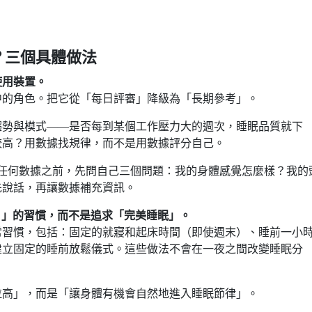
？三個具體做法
使用裝置。
中的角色。把它從「每日評審」降級為「長期參考」。
趨勢與模式——是否每到某個工作壓力大的週次，睡眠品質就下
較高？用數據找規律，而不是用數據評分自己。
查看任何數據之前，先問自己三個問題：我的身體感覺怎麼樣？我的
先說話，再讓數據補充資訊。
ene）」的習慣，而不是追求「完美睡眠」。
常習慣，包括：固定的就寢和起床時間（即使週末）、睡前一小
建立固定的睡前放鬆儀式。這些做法不會在一夜之間改變睡眠分
拉高」，而是「讓身體有機會自然地進入睡眠節律」。