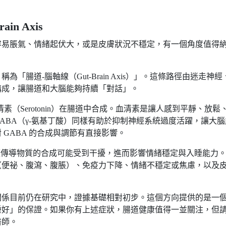
n Axis
容易脹氣、情緒起伏大，或是皮膚狀況不穩定，有一個角度值得
腸道-腦軸線（Gut-Brain Axis）」。這條路徑由迷走神經
構成，讓腸道和大腦能夠持續「對話」。
清素（Serotonin）在腸道中合成。血清素是讓人感到平靜、放鬆
ABA（γ-氨基丁酸）同樣有助於抑制神經系統過度活躍，讓大腦
GABA 的合成與調節有直接影響。
這些神經傳導物質的合成可能受到干擾，進而影響情緒穩定與入睡能力
（便祕、腹瀉、腹脹）、免疫力下降、情緒不穩定或焦慮，以及
關係目前仍在研究中，證據基礎相對初步。這個方向提供的是一
睡好」的保證。如果你有上述症狀，腸道健康值得一並關注，但
醫師。