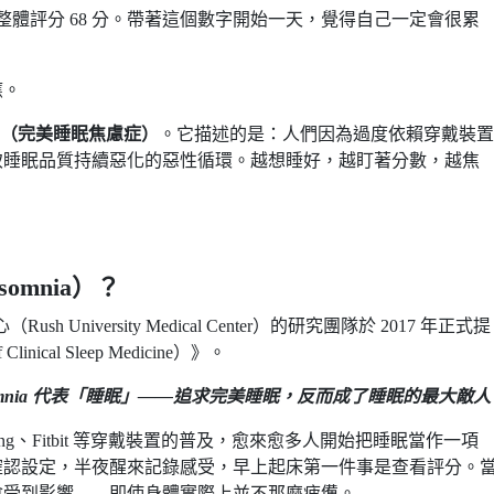
低。整體評分 68 分。帶著這個數字開始一天，覺得自己一定會很累
應。
mnia（完美睡眠焦慮症）
。它描述的是：人們因為過度依賴穿戴裝置
致睡眠品質持續惡化的惡性循環。越想睡好，越盯著分數，越焦
omnia）？
sh University Medical Center）的研究團隊於 2017 年正式提
ical Sleep Medicine）》。
somnia 代表「睡眠」——追求完美睡眠，反而成了睡眠的最大敵人
a Ring、Fitbit 等穿戴裝置的普及，愈來愈多人開始把睡眠當作一項
確認設定，半夜醒來記錄感受，早上起床第一件事是查看評分。
會受到影響——即使身體實際上並不那麼疲憊。