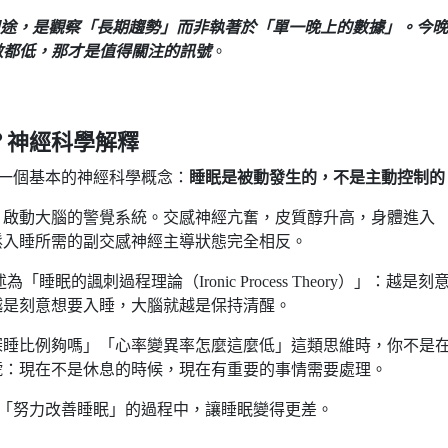
值的用途，是觀察「長期趨勢」而非執著於「單一晚上的數據」。今
數都低，那才是值得關注的訊號
。
？神經科學解釋
要了解一個基本的神經科學概念：
睡眠是被動發生的，不是主動控制的
：啟動大腦的警覺系統。交感神經亢奮，皮質醇升高，身體進入
鬆入睡所需的副交感神經主導狀態完全相反。
述為「睡眠的諷刺過程理論（Ironic Process Theory）」：越是刻
越是刻意想要入睡，大腦就越是保持清醒。
深睡比例夠嗎」「心率變異率怎麼這麼低」這類思維時，你不是
號：現在不是休息的時候，現在有重要的事情需要處理。
，往往在「努力改善睡眠」的過程中，讓睡眠變得更差。