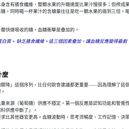
本身含有膳食纖維，整顆水果的升糖速度比果汁慢很多；但榨成
果糖，同時喝一杯果汁的含糖量往往是吃一顆水果的兩到三倍。
一層快速吸收的糖，血糖衝擊是疊加的。
蛋白質 + 缺乏膳食纖維。這三個因素疊加，讓血糖反應變得最劇
什麼
血糖驟降」這個序列，比任何飲食建議都更重要——因為理解了這
釋。
能量來源（葡萄糖）供應不穩定，第一個反應是認知功能和警覺
燃料供應中斷了」。
要求比其他器官更高。血糖波動時，思考流暢度、工作記憶、決