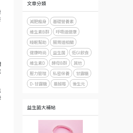
文章分類
對
餐
減肥瘦身
基礎營養素
維生素B群
呼吸道健康
睡眠幫助
腸胃道相關
健康時尚
益生菌
低GI飲食
維生素D
酵母B群
其他
體
或
壓力管理
私密保養
甘露糖
D-甘露糖
蔓越莓
後生元
能
後
益生菌大補帖
、