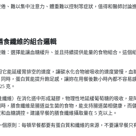
疲倦、難以集中注意力、體重難以控制等症狀，值得和醫師討論
 膳食纖維的組合邏輯
複雜：選擇能讓血糖緩升、並且持續提供能量的食物組合。這個
但它能延緩胃排空的速度，讓碳水化合物被吸收的速度變慢，血
。同時，蛋白質能提升飽足感，讓妳在用餐後數小時內都不容易
5 克。
性纖維）在消化道中形成凝膠，物理性地延緩葡萄糖的吸收，是
同時，膳食纖維是腸道益生菌的食物，能支持腸道菌相健康，而
和血糖調控。建議早餐的膳食纖維攝取量在 5 克以上。
一個原則：每頓早餐都要有蛋白質和纖維的來源，不要讓早餐只