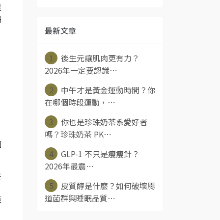
果
喝
最新文章
1
後生元讓肌肉更有力？
2026年一定要認識⋯
2
中午才是黃金運動時間？你
在哪個時段運動，⋯
3
你也是珍珠奶茶系愛好者
嗎？珍珠奶茶 PK⋯
個
4
GLP-1 不只是瘦瘦針？
2026年最震⋯
性
5
皮質醇是什麼？如何破壞腸
道菌群與睡眠品質⋯
策