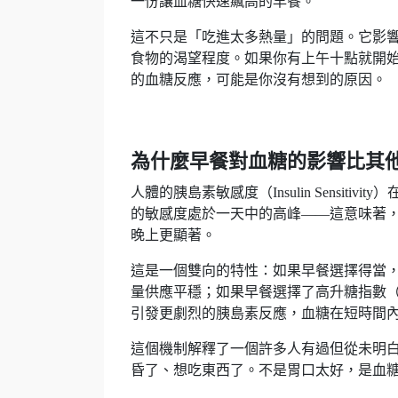
一份讓血糖快速飆高的早餐。
這不只是「吃進太多熱量」的問題。它影
食物的渴望程度。如果你有上午十點就開
的血糖反應，可能是你沒有想到的原因。
為什麼早餐對血糖的影響比其
人體的胰島素敏感度（Insulin Sensi
的敏感度處於一天中的高峰——這意味著
晚上更顯著。
這是一個雙向的特性：如果早餐選擇得當
量供應平穩；如果早餐選擇了高升糖指數（
引發更劇烈的胰島素反應，血糖在短時間
這個機制解釋了一個許多人有過但從未明
昏了、想吃東西了。不是胃口太好，是血