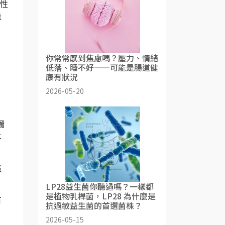
活性
量
你常常感到焦慮嗎？壓力、情緒
低落、睡不好——可能是腸道健
康有狀況
2026-05-20
獨
水
纖
LP28益生菌你聽過嗎？一樣都
是植物乳桿菌，LP28 為什麼是
有
抗過敏益生菌的首選菌株？
2026-05-15