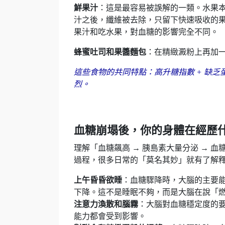
鮮果汁
：這是最容易被誤解的一類。水果
汁之後，纖維被去除，只留下快速吸收的
果汁和吃水果，對血糖的影響完全不同。
蜂蜜吐司和果醬麵包
：在精緻澱粉上再加
這些食物的共同特點：高升糖指數 + 缺乏
烈。
血糖崩塌後，你的身體在經歷
理解「血糖飆高 → 胰島素大量分泌 → 
過程，很多日常的「莫名其妙」就有了解
上午昏昏欲睡
：血糖驟降時，大腦的主要
下降。這不是睡眠不夠，而是大腦在說「
注意力渙散和腦霧
：大腦對血糖穩定度的
能力都會受到影響。