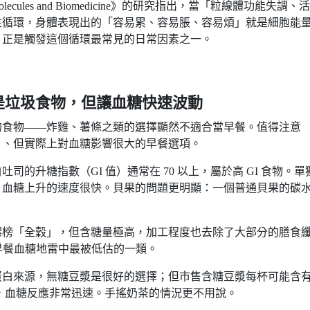
ecules and Biomedicine》的研究指出，當「粒線體功能失調、
性循環，身體表現出的「容易累、容易脹、容易煩」就是細胞能
，正是觸發這個循環最常見的日常因素之一。
是垃圾食物，但讓血糖快速波動
的食物——炸雞、薯條之類的選擇顯然不適合當早餐。值得注意
」、但實際上對血糖影響很大的早餐選項。
司的升糖指數（GI 值）通常在 70 以上，屬於高 GI 食物。單
，血糖上升的速度很快。貝果的問題更明顯：一個普通貝果的碳
標榜「全穀」，但含糖量極高，加工程度也去除了大部分的膳食
，是早餐血糖地雷中最被低估的一類。
蛋白來源，無糖豆漿是很好的選擇；但市售含糖豆漿每杯可能含
快，血糖反應非常迅速。手搖奶茶的情況更不用說。