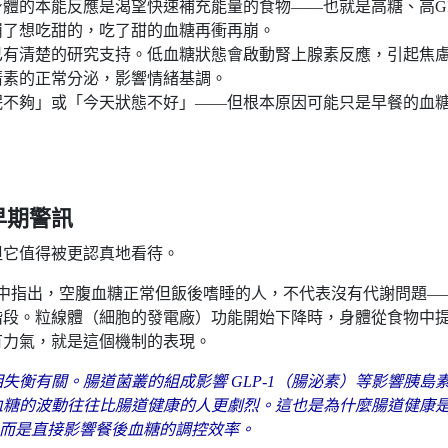
體的本能反應是渴望快速補充能量的食物——也就是高糖、高G
崩了想吃甜的，吃了甜的血糖再衝再崩。
已有清楚的研究支持。低血糖狀態會啟動腎上腺素反應，引起焦
清素的正常分泌，影響情緒基調。
眠不夠」或「今天狀態不好」——但根本原因可能只是早餐的血
早期警訊
但它值得被更認真地看待。
內容中指出，空腹血糖正常但飯後嗜睡的人，不代表沒有代謝問題—
階段。粒線體（細胞的發電廠）功能開始下降時，身體從食物中
有力氣，就是這個機制的表現。
衡有關。腸道菌叢的組成影響 GLP-1（腸泌素）等影響胰島
血糖的波動往往比腸道健康的人更劇烈。這也是為什麼腸道健康
，而是直接影響餐後血糖的調控效率。