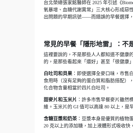
台北榮總張家銘醫師在 2025 年引述《Biomol
氧暴增、血糖代謝異常」三大核心形成惡
出問題的早期訊號——而錯誤的早餐選擇
常見的早餐「隱形地雷」：不
這裡要說的，不是那些人人都知道不健康
的，是那些看起來「還好」甚至「很健康
白吐司和貝果
：即使選擇全麥口味，市售白吐
食用時（沒有足夠的蛋白質和脂肪搭配）
化合物含量相當於四片白吐司。
甜麥片和玉米片
：許多市售早餐麥片雖然
維。玉米片的 GI 值可以高達 80 以上
含糖豆漿和奶茶
：豆漿本身是優質的植物
20 克以上的添加糖，加上液體形式吸收