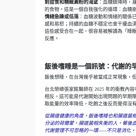
對甜食和精緻澱粉的渴望
：血糖驟降時，身
的食物。這是一個自我強化的循環：血糖
情緒急躁或低落
：血糖波動和情緒的關係
感和易怒；持續的血糖不穩定也會干擾血
這些感受合在一起，很容易被解讀為「睡
反應。
飯後嗜睡是一個訊號：代謝的
飯後想睡，在台灣幾乎被當成正常現象，
台北榮總張家銘醫師在 2025 年的衛教
相反，這可能是代謝開始出現問題的早期
取能量的效率降低，吃飽之後反而覺得沒
從腸道健康的角度，飯後嗜睡也和腸道菌相失
分泌的荷爾蒙，腸道菌相失衡的人，餐後
代謝管理不可忽略的一環——不只是消化