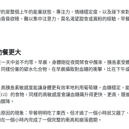
響的是整個上午的能量狀態、專注力、情緒穩定度，以及接下來
始昏昏欲睡、難以集中注意力、莫名渴望甜食或澱粉的經驗，早
他餐更大
tivity）在一天中並不均等。早晨，身體剛從夜間禁食中醒來，胰島素受
，同樣份量的碳水化合物，在早晨攝取對血糖的衝擊，比在下午
，高胰島素敏感度能讓身體更有效率地利用葡萄糖，血糖穩定，
GI）的食物，同樣的高敏感度會讓血糖飆升得更快、更高，隨
內驟降。
白原因的現象：早餐明明吃了東西，但才過了一個小時就又餓了
糖在一個小時內完成了一個完整的衝高和崩落週期。