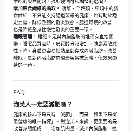
常吃的東西開始，找到幾個可以調整的選項。
增加膳食纖維的攝取。
蔬菜、全穀類、豆類中的膳
食纖維，不只能支持腸道菌叢的健康，也有助於穩
定血糖、降低整體的發炎狀態。腸道環境的改善，
也是降低全身性慢性發炎的重要一環。
睡眠管理。
睡眠不足與內臟脂肪的堆積有直接關
聯。睡眠品質差時，皮質醇分泌增加，胰島素敏感
性下降，身體更容易把熱量儲存成內臟脂肪。改善
睡眠，是對內臟脂肪問題最容易被忽略、但效果顯
著的干預。
FAQ
泡芙人一定要減肥嗎？
健康的核心不是只有「減肥」，而是「體重不是衡
量健康的唯一指標」。對泡芙人來說，更重要的是
改善身體組成——增加肌肉量、減少內臟脂肪，這