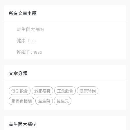
所有文章主題
益生菌大補帖
健康 Tips
輕纖 Fitness
文章分類
低GI飲食
減肥瘦身
正念飲食
健康時尚
腸胃道相關
益生菌
後生元
益生菌大補帖