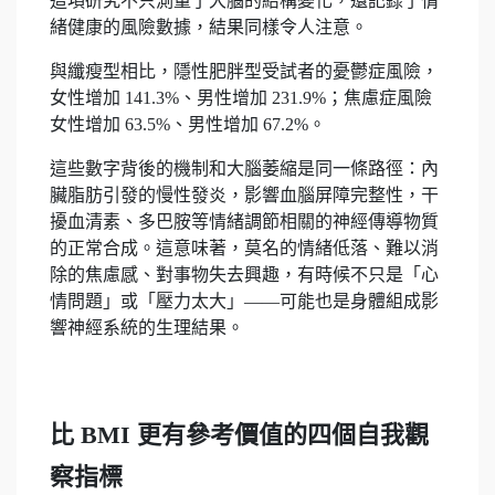
這項研究不只測量了大腦的結構變化，還記錄了情
緒健康的風險數據，結果同樣令人注意。
與纖瘦型相比，隱性肥胖型受試者的憂鬱症風險，
女性增加 141.3%、男性增加 231.9%；焦慮症風險
女性增加 63.5%、男性增加 67.2%。
這些數字背後的機制和大腦萎縮是同一條路徑：內
臟脂肪引發的慢性發炎，影響血腦屏障完整性，干
擾血清素、多巴胺等情緒調節相關的神經傳導物質
的正常合成。這意味著，莫名的情緒低落、難以消
除的焦慮感、對事物失去興趣，有時候不只是「心
情問題」或「壓力太大」——可能也是身體組成影
響神經系統的生理結果。
比 BMI 更有參考價值的四個自我觀
察指標