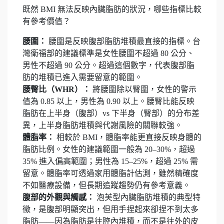
既然 BMI 無法反映內臟脂肪的狀況，哪些指標比較
有參考價值？
腰圍：
腰圍是反映腹部脂肪堆積最直接的指標。台
灣衛福部的建議標準是女性腰圍不超過 80 公分、
男性不超過 90 公分。超過這個數字，代表腹部脂
肪的堆積已進入需要留意的範圍。
腰臀比（WHR）：
將腰圍除以臀圍，女性的警示
值為 0.85 以上，男性為 0.90 以上。腰臀比能反映
脂肪在上半身（腹部）vs 下半身（臀部）的分布差
異，上半身脂肪堆積與代謝風險的關聯較強。
體脂率：
相較於 BMI，體脂率能更直接反映身體的
脂肪比例。女性的建議範圍一般為 20–30%，超過
35% 進入偏高範圍；男性為 15–25%，超過 25% 需
留意。體脂率可透過家用體脂計估測，雖然精確度
不如醫療設備，但長期追蹤趨勢仍有參考意義。
腹部的外觀與觸感：
泡芙型內臟脂肪堆積的典型特
徵，是腹部明顯突出，但用手捏起來卻捏不到太多
脂肪——因為脂肪是往腔內堆積，而不是往外的皮