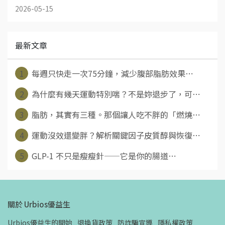
2026-05-15
最新文章
1
每週只快走一次75分鐘，減少腹部脂肪效果⋯
2
為什麼有幾天運動特別喘？不是妳退步了，可⋯
3
脂肪，其實有三種。那個讓人吃不胖的「燃燒⋯
4
運動沒效還變胖？解析關鍵因子皮質醇與恢復⋯
5
GLP-1 不只是瘦瘦針——它是你的腸道⋯
關於 Urbios優益生
Urbios優益生的開始
退換貨政策
防詐騙宣導
隱私權政策