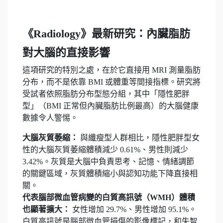
《Radiology》最新研究：內臟脂肪
對大腦的直接影響
這項研究的特別之處，在於它直接用 MRI 測量脂肪
分布，而不是依靠 BMI 或體重等間接指標。研究將
受試者依照脂肪分布型態分組，其中「隱性肥胖
型」（BMI 正常但內臟脂肪比例最高）的大腦健康
數據令人警惕。
大腦灰質萎縮：
與纖瘦型人群相比，隱性肥胖型女
性的大腦灰質萎縮體積減少 0.61%、男性則減少
3.42%。灰質是大腦中負責思考、記憶、情緒調節
的關鍵區域，灰質體積縮小與認知功能下降直接相
關。
代表腦部微血管病變的白質高訊號（WMH）體積
也顯著擴大：
女性增加 29.7%、男性增加 95.1%。
白質高訊號是腦部微血管損傷的影像標記，和失智