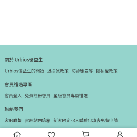
關於 Urbios優益生
Urbios優益生的開始
退換貨政策
防詐騙宣導
隱私權政策
會員禮遇專區
會員登入
免費註冊會員
星級會員專屬禮遇
聯絡我們
客服聯繫
官網站內信箱
新客限定-3入體驗包填表免費申請
代理/經銷/企業優惠洽談